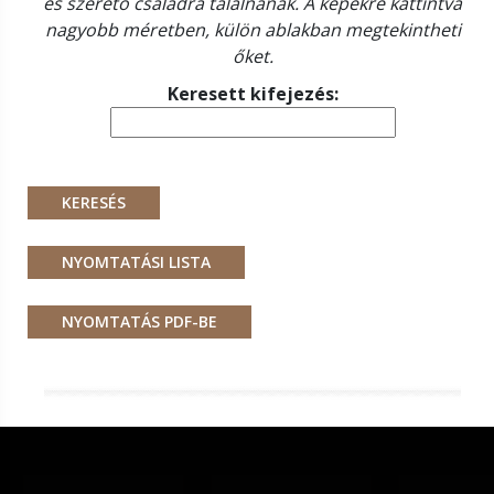
és szerető családra találnának. A képekre kattintva
nagyobb méretben, külön ablakban megtekintheti
őket.
Keresett kifejezés: