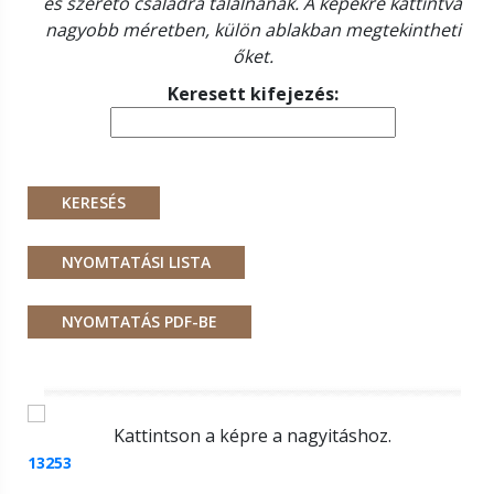
és szerető családra találnának. A képekre kattintva
nagyobb méretben, külön ablakban megtekintheti
őket.
Keresett kifejezés:
Kattintson a képre a nagyitáshoz.
13253