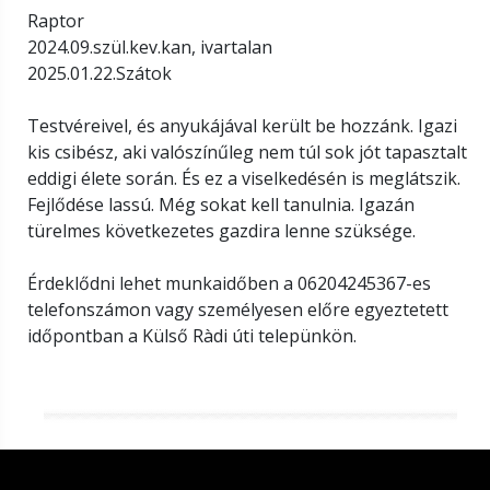
Raptor
2024.09.szül.kev.kan, ivartalan
2025.01.22.Szátok
Testvéreivel, és anyukájával került be hozzánk. Igazi
kis csibész, aki valószínűleg nem túl sok jót tapasztalt
eddigi élete során. És ez a viselkedésén is meglátszik.
Fejlődése lassú. Még sokat kell tanulnia. Igazán
türelmes következetes gazdira lenne szüksége.
Érdeklődni lehet munkaidőben a 06204245367-es
telefonszámon vagy személyesen előre egyeztetett
időpontban a Külső Ràdi úti telepünkön.