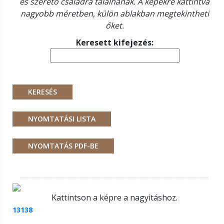
és szerető családra találnának. A képekre kattintva
nagyobb méretben, külön ablakban megtekintheti
őket.
Keresett kifejezés:
Kattintson a képre a nagyitáshoz.
13138