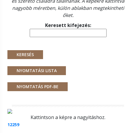
és szerető családra találnának. A képekre kattintva
nagyobb méretben, külön ablakban megtekintheti
őket.
Keresett kifejezés:
Kattintson a képre a nagyitáshoz.
12259