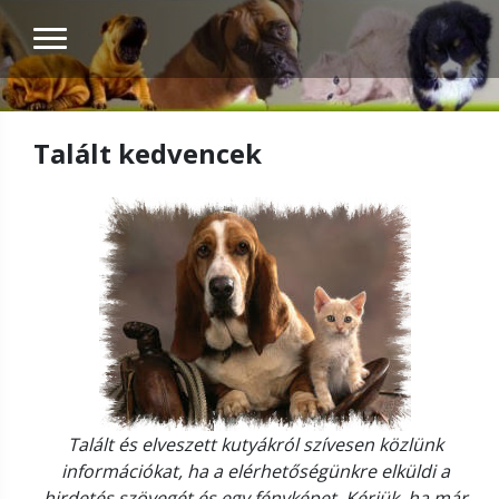
Talált kedvencek
Talált és elveszett kutyákról szívesen közlünk
információkat, ha a elérhetőségünkre elküldi a
hirdetés szövegét és egy fényképet. Kérjük, ha már