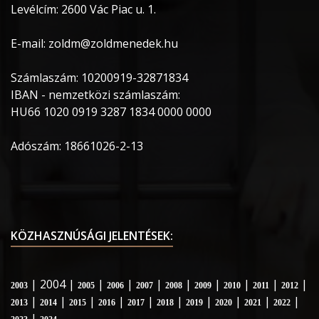
Levélcím: 2600 Vác Piac u. 1.
E-mail: zoldm@zoldmenedek.hu
Számlaszám: 10200919-32871834
IBAN - nemzetközi számlaszám:
HU66 1020 0919 3287 1834 0000 0000
Adószám: 18661026-2-13
KÖZHASZNÚSÁGI JELENTÉSEK:
| 2004 |
|
|
|
|
|
|
|
|
2003
2005
2006
2007
2008
2009
2010
2011
2012
|
|
|
|
|
|
|
|
|
|
2013
2014
2015
2016
2017
2018
2019
2020
2021
2022
|