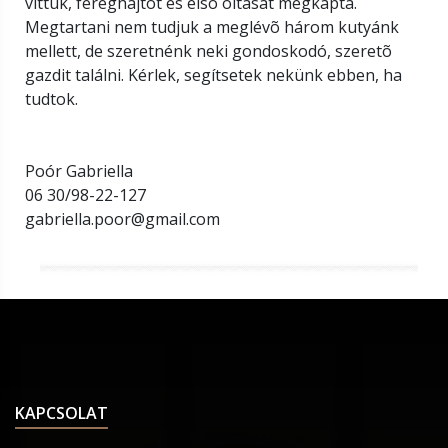
vittük, féreghajtót és elsõ oltását megkapta.
Megtartani nem tudjuk a meglévõ három kutyánk
mellett, de szeretnénk neki gondoskodó, szeretõ
gazdit találni. Kérlek, segítsetek nekünk ebben, ha
tudtok.
Poór Gabriella
06 30/98-22-127
gabriella.poor@gmail.com
KAPCSOLAT