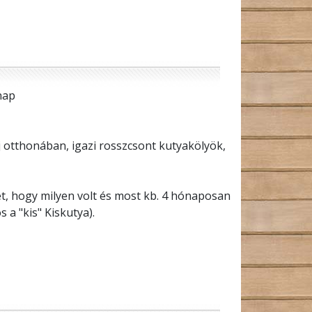
rnap
j otthonában, igazi rosszcsont kutyakölyök,
t, hogy milyen volt és most kb. 4 hónaposan
 a "kis" Kiskutya).