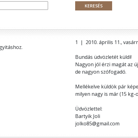
1 | 2010. április 11., vasá
gyitáshoz.
Bundás üdvözletét küldi!
Nagyon jól érzi magát az ú
de nagyon szófogadó.
Mellékelve küldök pár képe
milyen nagy is már (15 kg-os
Üdvözlettel:
Bartyik Joli
jolko85@gmail.com