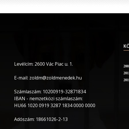
KÖ
Levélcím: 2600 Vác Piac u. 1.
200
201
E-mail: zoldm@zoldmenedek.hu
201
Számlaszám: 10200919-32871834
IBAN - nemzetközi számlaszám:
HU66 1020 0919 3287 1834 0000 0000
Adószám: 18661026-2-13