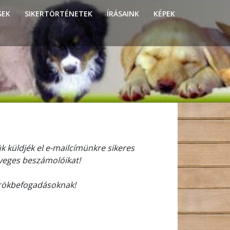
SEK
SIKERTÖRTÉNETEK
ÍRÁSAINK
KÉPEK
ük küldjék el e-mailcímünkre sikeres
veges beszámolóikat!
örökbefogadásoknak!