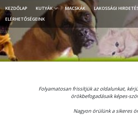
KEZDŐLAP
KUTYÁK
MACSKÁK
LAKOSSÁGI HIRDETÉ
ELÉRHETŐSÉGEINK
Folyamatosan frissítjük az oldalunkat, kérj
örökbefogadásaik képes-szö
Nagyon örülünk a sikeres 