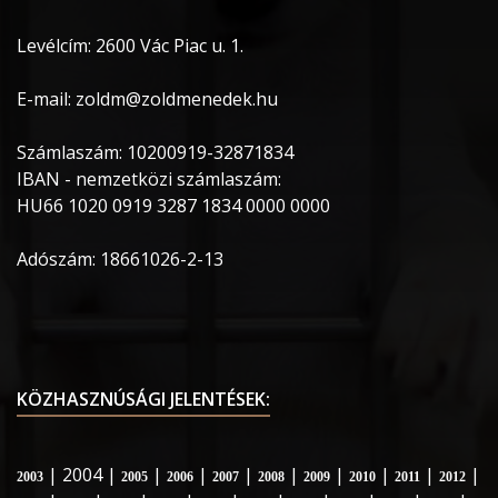
Levélcím: 2600 Vác Piac u. 1.
E-mail: zoldm@zoldmenedek.hu
Számlaszám: 10200919-32871834
IBAN - nemzetközi számlaszám:
HU66 1020 0919 3287 1834 0000 0000
Adószám: 18661026-2-13
KÖZHASZNÚSÁGI JELENTÉSEK:
| 2004 |
|
|
|
|
|
|
|
|
2003
2005
2006
2007
2008
2009
2010
2011
2012