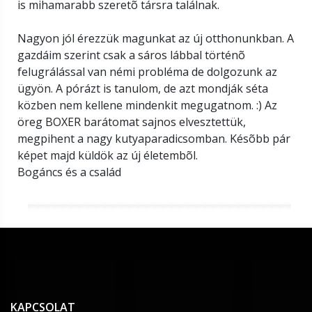
is mihamarabb szeretõ társra találnak.
Nagyon jól érezzük magunkat az új otthonunkban. A
gazdáim szerint csak a sáros lábbal történõ
felugrálással van némi probléma de dolgozunk az
ügyön. A pórázt is tanulom, de azt mondják séta
közben nem kellene mindenkit megugatnom. :) Az
öreg BOXER barátomat sajnos elvesztettük,
megpihent a nagy kutyaparadicsomban. Késõbb pár
képet majd küldök az új életembõl.
Bogáncs és a család
KAPCSOLAT