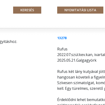
13278
gyitáshoz.
Rufus
2022.07.szül.kev.kan, ivarta
2025.05.21.Galgagyörk
Rufus két lány kutyával jöt
hangosan követeli a figye
Szívesen szimatolgat, komó
kell. Egy türelmes, szerető 
Érdeklődni lehet bemutatko