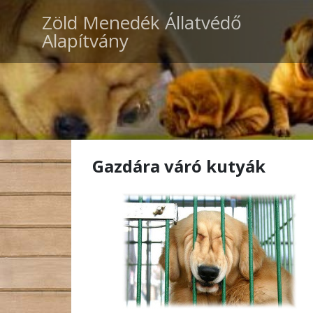
Zöld Menedék Állatvédő
Alapítvány
Gazdára váró kutyák