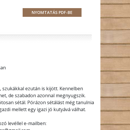
lan
t, szukákkal ezután is kijött. Kennelben
lmet, de szabadon azonnal megnyugszik.
tosan sétál. Pórázon sétálást még tanulnia
gazdi mellett egy igazi jó kutyává válhat.
zó levéllel e-mailben: