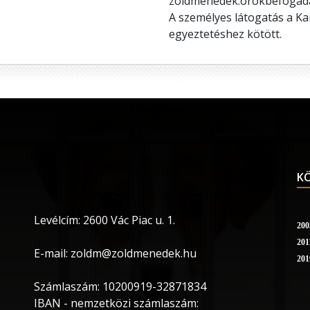
zoldmenedek.orokbefogad
A személyes látogatás a Kam
egyeztetéshez kötött.
KÖ
Levélcím: 2600 Vác Piac u. 1.
200
201
E-mail: zoldm@zoldmenedek.hu
201
Számlaszám: 10200919-32871834
IBAN - nemzetközi számlaszám: