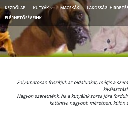
KEZDŐLAP
KUTYÁK
MACSKÁK
LAKOSSÁGI HIRDETÉ
ELÉRHETŐSÉGEINK
Folyamatosan frissítjük az oldalunkat, mégis a szemé
kiválasztás
Nagyon szeretnénk, ha a kutyáink sorsa jóra forduln
kattintva nagyobb méretben, külön 