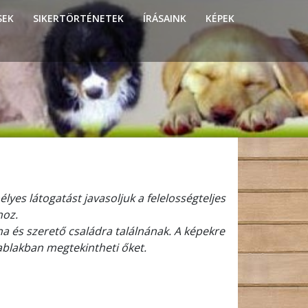
SEK
SIKERTÖRTÉNETEK
ÍRÁSAINK
KÉPEK
lyes látogatást javasoljuk a felelosségteljes
hoz.
a és szerető családra találnának. A képekre
ablakban megtekintheti őket.