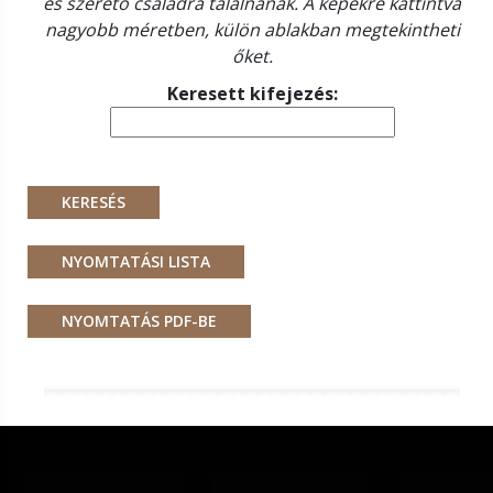
és szerető családra találnának. A képekre kattintva
nagyobb méretben, külön ablakban megtekintheti
őket.
Keresett kifejezés: