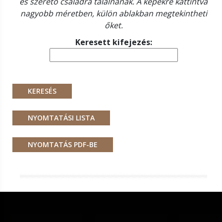
és szerető családra találnának. A képekre kattintva
nagyobb méretben, külön ablakban megtekintheti
őket.
Keresett kifejezés: